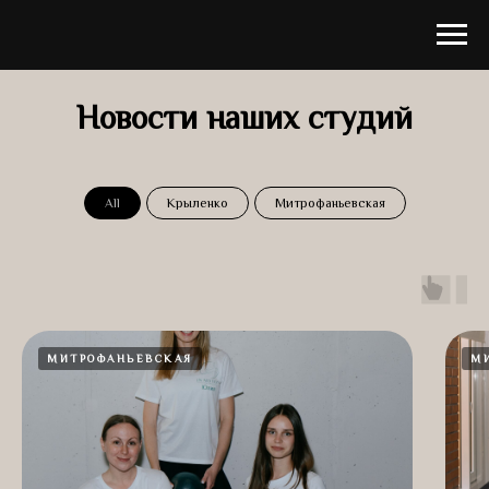
Новости наших студий
All
Крыленко
Митрофаньевская
МИТРОФАНЬЕВСКАЯ
М